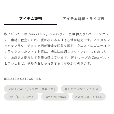
アイテム説明
アイテム詳細・サイズ表
秋にぴったりの Zora パンツ。ふんわりとした中綿入りのコットンブレ
ンド素材で仕立てられ、暖かみのあるはき心地が魅力です。ノスタルジ
ックなフラワーチェック柄が可憐な印象を添え、ウエストはゴム仕様で
リラックスしたフィット感に。裾には繊細なコットンレースをあしら
い、上品さと愛らしさを兼ね備えています。 同シリーズの Zora ベスト
と合わせれば、秋冬のおしゃれをさらに華やかに彩ります。
RELATED CATEGORIES
Bebe Organic [べべ オーガニック]
ロングパンツ・レギンス
7-8Y（120-130cm）
Last One Items
25AW COLLECTION