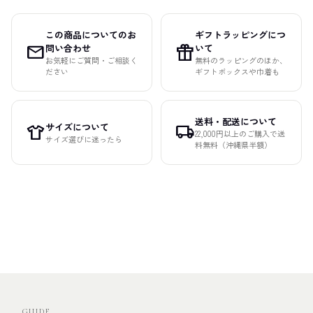
この商品についてのお
ギフトラッピングにつ
mail
featured_seasonal_and_gifts
問い合わせ
いて
お気軽にご質問・ご相談く
無料のラッピングのほか、
ださい
ギフトボックスや巾着も
送料・配送について
サイズについて
apparel
local_shipping
22,000円以上のご購入で送
サイズ選びに迷ったら
料無料（沖縄県半額）
GUIDE