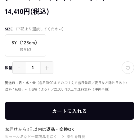
14,410円(税込)
SIZE
（下記より選択してください）
8Y（128cm）
残り1点
－
＋
数量
発送日：月・水・金
（各日10:00までのご注文で当日発送／祝日など除外日あり）
送料：660円〜（地域による）／22,000円以上で送料無料（沖縄半額）
カートに入れる
お届けから3日以内は
返品・交換OK
※セール品など一部商品を除く
条件を確認