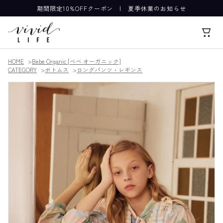
期間限定10%OFFクーポン
|
夏季休業のお知らせ
HOME
Bebe Organic [べべ オーガニック]
CATEGORY
ボトムス
ロングパンツ・レギンス