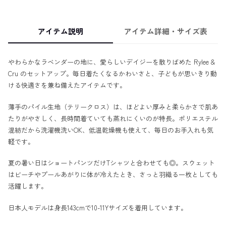
アイテム説明
アイテム詳細・サイズ表
やわらかなラベンダーの地に、愛らしいデイジーを散りばめた Rylee &
Cru のセットアップ。毎日着たくなるかわいさと、子どもが思いきり動
ける快適さを兼ね備えたアイテムです。
薄手のパイル生地（テリークロス）は、ほどよい厚みと柔らかさで肌あ
たりがやさしく、長時間着ていても蒸れにくいのが特長。ポリエステル
混紡だから洗濯機洗いOK、低温乾燥機も使えて、毎日のお手入れも気
軽です。
夏の暑い日はショートパンツだけTシャツと合わせても◎。スウェット
はビーチやプールあがりに体が冷えたとき、さっと羽織る一枚としても
活躍します。
日本人モデルは身長143cmで10-11Yサイズを着用しています。