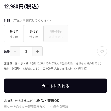
12,980円(税込)
SIZE
（下記より選択してください）
6-7Y
8-9Y
10-11Y
残り1点
残り1点
× 在庫なし
－
＋
数量
発送日：月・水・金
（各日10:00までのご注文で当日発送／祝日など除外日あり）
送料：660円〜（地域による）／22,000円以上で送料無料（沖縄半額）
カートに入れる
お届けから3日以内は
返品・交換OK
※セール品など一部商品を除く
条件を確認