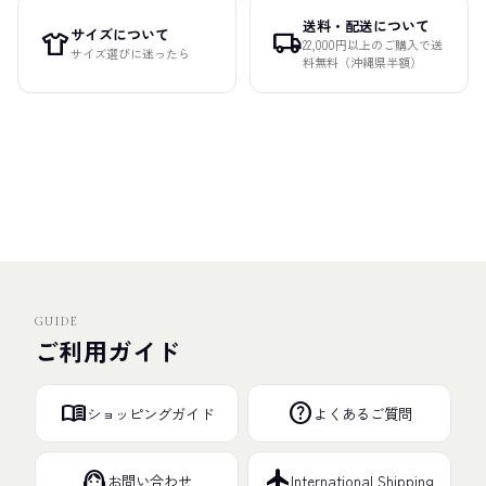
送料・配送について
サイズについて
apparel
local_shipping
22,000円以上のご購入で送
サイズ選びに迷ったら
料無料（沖縄県半額）
GUIDE
ご利用ガイド
menu_book
help
ショッピングガイド
よくあるご質問
support_agent
flight
お問い合わせ
International Shipping