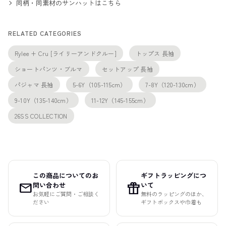
同柄・同素材のサンハットはこちら
RELATED CATEGORIES
Rylee + Cru [ライリーアンドクルー]
トップス 長袖
ショートパンツ・ブルマ
セットアップ 長袖
パジャマ 長袖
5-6Y（105-115cm）
7-8Y（120-130cm）
9-10Y（135-140cm）
11-12Y（145-155cm）
26SS COLLECTION
この商品についてのお
ギフトラッピングにつ
mail
featured_seasonal_and_gifts
問い合わせ
いて
お気軽にご質問・ご相談く
無料のラッピングのほか、
ださい
ギフトボックスや巾着も