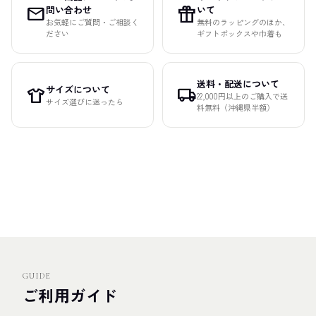
mail
featured_seasonal_and_gifts
問い合わせ
いて
お気軽にご質問・ご相談く
無料のラッピングのほか、
ださい
ギフトボックスや巾着も
送料・配送について
サイズについて
apparel
local_shipping
22,000円以上のご購入で送
サイズ選びに迷ったら
料無料（沖縄県半額）
GUIDE
ご利用ガイド