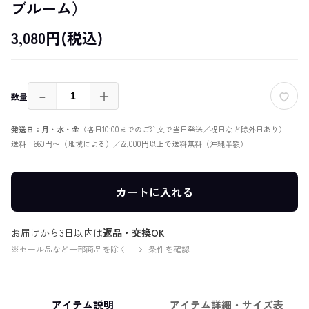
ブルーム）
3,080円(税込)
－
＋
数量
発送日：月・水・金
（各日10:00までのご注文で当日発送／祝日など除外日あり）
送料：660円〜（地域による）／22,000円以上で送料無料（沖縄半額）
カートに入れる
お届けから3日以内は
返品・交換OK
※セール品など一部商品を除く
条件を確認
アイテム説明
アイテム詳細・サイズ表