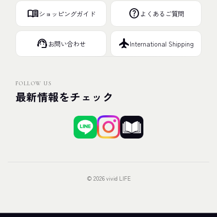
menu_book
help
ショッピングガイド
よくあるご質問
support_agent
flight
お問い合わせ
International Shipping
FOLLOW US
最新情報をチェック
© 2026 vivid LIFE