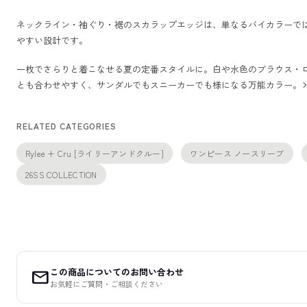
ネックライン・袖ぐり・裾のスカラップエッジは、単なるバイカラーで
やすい設計です。
一枚でさらりと着こなせる夏の定番スタイルに。白や水色のブラウス・
とも合わせやすく、サンダルでもスニーカーでも様になる万能カラー。
RELATED CATEGORIES
Rylee + Cru [ライリーアンドクルー]
ワンピース ノースリーブ
26SS COLLECTION
この商品についてのお問い合わせ
mail
お気軽にご質問・ご相談ください