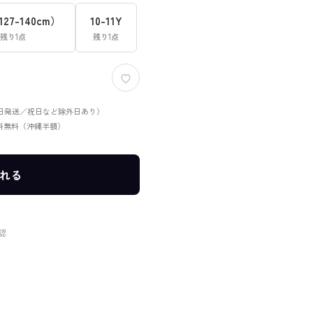
127-140cm）
10-11Y
残り1点
残り1点
当日発送／祝日など除外日あり）
送料無料（沖縄半額）
れる
認