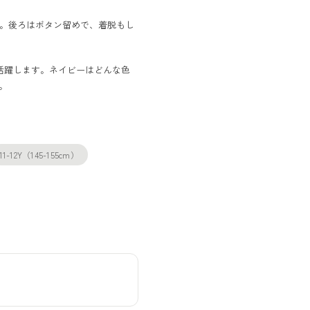
。後ろはボタン留めで、着脱もし
活躍します。ネイビーはどんな色
。
11-12Y（145-155cm）