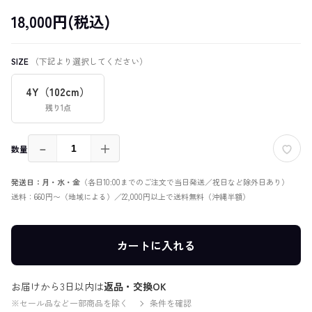
18,000円(税込)
SIZE
（下記より選択してください）
4Y（102cm）
残り1点
－
＋
数量
発送日：月・水・金
（各日10:00までのご注文で当日発送／祝日など除外日あり）
送料：660円〜（地域による）／22,000円以上で送料無料（沖縄半額）
カートに入れる
お届けから3日以内は
返品・交換OK
※セール品など一部商品を除く
条件を確認