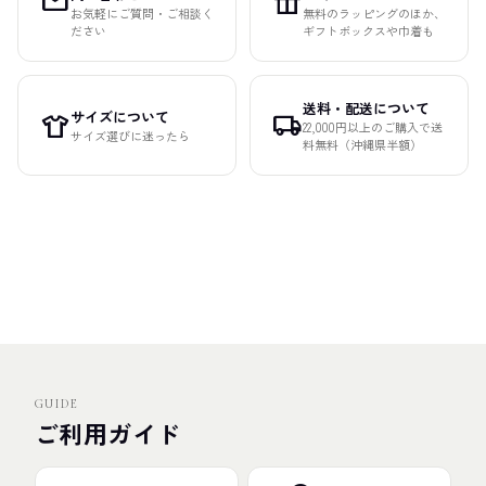
mail
featured_seasonal_and_gifts
お気軽にご質問・ご相談く
無料のラッピングのほか、
ださい
ギフトボックスや巾着も
送料・配送について
サイズについて
apparel
local_shipping
22,000円以上のご購入で送
サイズ選びに迷ったら
料無料（沖縄県半額）
GUIDE
ご利用ガイド