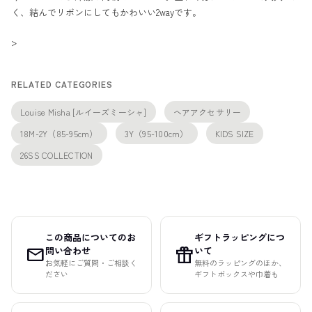
く、結んでリボンにしてもかわいい2wayです。
>
RELATED CATEGORIES
Louise Misha [ルイーズミーシャ]
ヘアアクセサリー
18M-2Y（85-95cm）
3Y（95-100cm）
KIDS SIZE
26SS COLLECTION
この商品についてのお
ギフトラッピングにつ
mail
featured_seasonal_and_gifts
問い合わせ
いて
お気軽にご質問・ご相談く
無料のラッピングのほか、
ださい
ギフトボックスや巾着も