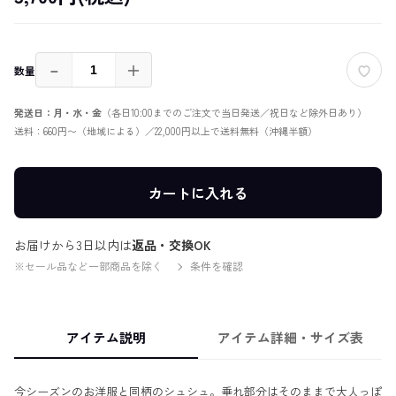
－
＋
数量
発送日：月・水・金
（各日10:00までのご注文で当日発送／祝日など除外日あり）
送料：660円〜（地域による）／22,000円以上で送料無料（沖縄半額）
カートに入れる
お届けから3日以内は
返品・交換OK
※セール品など一部商品を除く
条件を確認
アイテム説明
アイテム詳細・サイズ表
今シーズンのお洋服と同柄のシュシュ。垂れ部分はそのままで大人っぽ