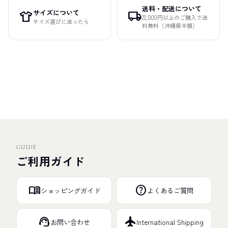
送料・配送について
サイズについて
apparel
local_shipping
22,000円以上のご購入で送
サイズ選びに迷ったら
料無料（沖縄県半額）
GUIDE
ご利用ガイド
menu_book
help
ショッピングガイド
よくあるご質問
support_agent
flight
お問い合わせ
International Shipping