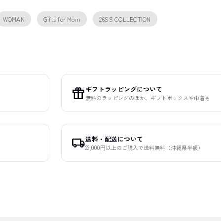
WOMAN
Gifts for Mom
26SS COLLECTION
ギフトラッピングについて
featured_seasonal_and_gifts
無料のラッピングのほか、ギフトボックスや巾着も
送料・配送について
local_shipping
22,000円以上のご購入で送料無料（沖縄県半額）