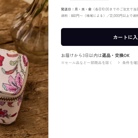
発送日：月・水・金
（各日10:00までのご注文で
送料：660円〜（地域による）／22,000円以上で
カートに入
お届けから3日以内は
返品・交換OK
※セール品など一部商品を除く
条件を確