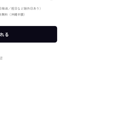
当日発送／祝日など除外日あり）
送料無料（沖縄半額）
れる
認