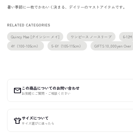
暑い季節に一枚でかわいく決まる、デイリーのマストアイテムです。
RELATED CATEGORIES
Quincy Mae [クインシー メイ]
ワンピース ノースリーブ
6-12
4Y（100-105cm）
5-6Y（105-115cm）
GIFTS 10,000yen Over
この商品についてのお問い合わせ
mail
お気軽にご質問・ご相談ください
サイズについて
apparel
サイズ選びに迷ったら