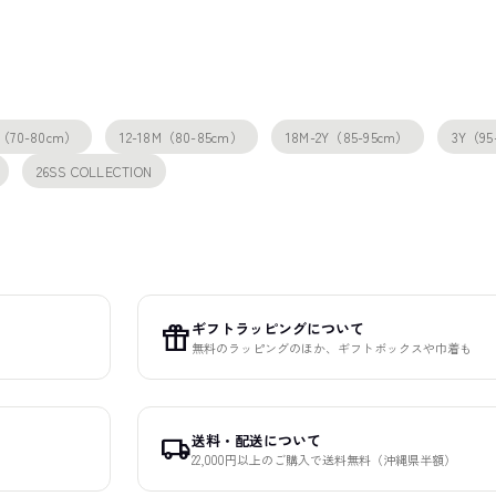
M（70-80cm）
12-18M（80-85cm）
18M-2Y（85-95cm）
3Y（95
26SS COLLECTION
ギフトラッピングについて
featured_seasonal_and_gifts
無料のラッピングのほか、ギフトボックスや巾着も
送料・配送について
local_shipping
22,000円以上のご購入で送料無料（沖縄県半額）