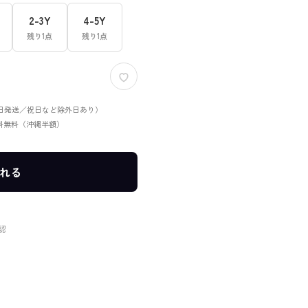
2-3Y
4-5Y
残り1点
残り1点
当日発送／祝日など除外日あり）
送料無料（沖縄半額）
れる
認