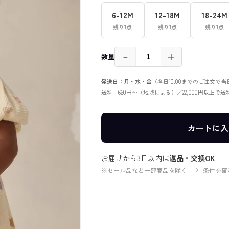
6-12M
12-18M
18-24M
残り1点
残り1点
残り1点
－
＋
数量
発送日：月・水・金
（各日10:00までのご注文で
送料：660円〜（地域による）／22,000円以上で
カートに入
お届けから3日以内は
返品・交換OK
※セール品など一部商品を除く
条件を確