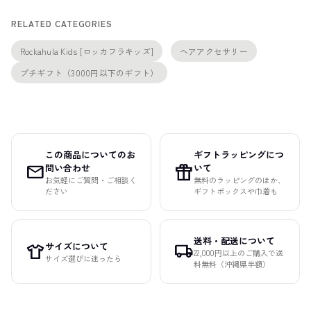
RELATED CATEGORIES
Rockahula Kids [ロッカフラキッズ]
ヘアアクセサリー
プチギフト（3000円以下のギフト）
この商品についてのお
ギフトラッピングにつ
mail
featured_seasonal_and_gifts
問い合わせ
いて
お気軽にご質問・ご相談く
無料のラッピングのほか、
ださい
ギフトボックスや巾着も
送料・配送について
サイズについて
apparel
local_shipping
22,000円以上のご購入で送
サイズ選びに迷ったら
料無料（沖縄県半額）