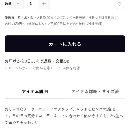
－
＋
数量
発送日：月・水・金
（各日10:00までのご注文で当日発送／祝日など除外日あり）
送料：660円〜（地域による）／22,000円以上で送料無料（沖縄半額）
カートに入れる
お届けから3日以内は
返品・交換OK
※セール品など一部商品を除く
条件を確認
アイテム説明
アイテム詳細・サイズ表
おしゃれなチェリーモチーフのクリップ、レッドとピンクの2色セッ
ト。その日の気分やコーディネートに合わせて使い分けても、2つ並べ
て留めてもかわいい。