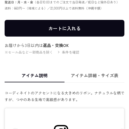
発送日：月・水・金
（各日10:00までのご注文で当日発送／祝日など除外日あり）
送料：660円〜（地域による）／22,000円以上で送料無料（沖縄半額）
カートに入れる
お届けから3日以内は
返品・交換OK
※セール品など一部商品を除く
条件を確認
アイテム説明
アイテム詳細・サイズ表
コーディネイトのアクセントになる大きめのリボン。ナチュラルな柄で
すが、つやのある生地で高級感があります。