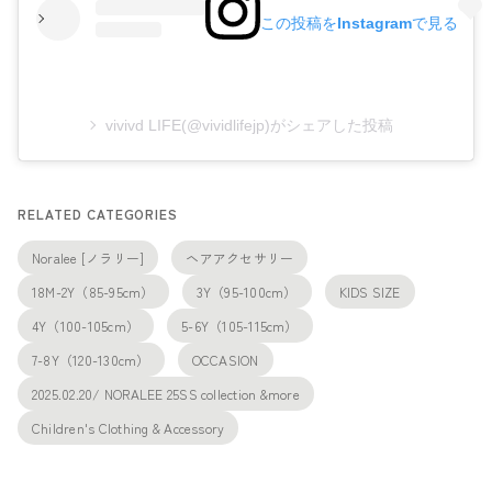
この投稿をInstagramで見る
vivivd LIFE(@vividlifejp)がシェアした投稿
RELATED CATEGORIES
Noralee [ノラリー]
ヘアアクセサリー
18M-2Y（85-95cm）
3Y（95-100cm）
KIDS SIZE
4Y（100-105cm）
5-6Y（105-115cm）
7-8Y（120-130cm）
OCCASION
2025.02.20/ NORALEE 25SS collection &more
Children's Clothing & Accessory