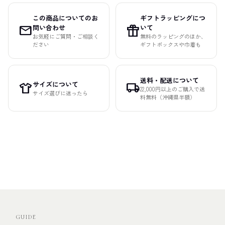
この商品についてのお
ギフトラッピングにつ
mail
featured_seasonal_and_gifts
問い合わせ
いて
お気軽にご質問・ご相談く
無料のラッピングのほか、
ださい
ギフトボックスや巾着も
送料・配送について
サイズについて
apparel
local_shipping
22,000円以上のご購入で送
サイズ選びに迷ったら
料無料（沖縄県半額）
GUIDE