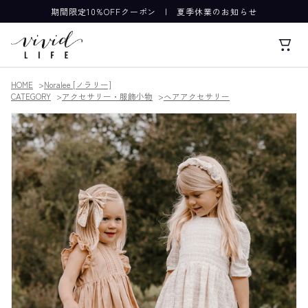
期間限定10%OFFクーポン
|
夏季休業のお知らせ
HOME
Noralee [ノラリー]
CATEGORY
アクセサリー・服飾小物
ヘアアクセサリー