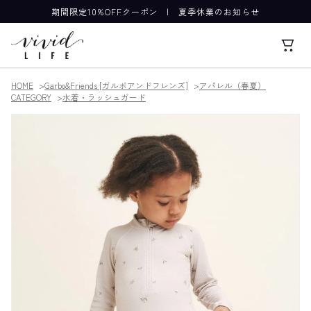
期間限定10%OFFクーポン
|
夏季休業のお知らせ
HOME
Garbo&Friends [ガルボアンドフレンズ]
アパレル（春夏）
CATEGORY
水着・ラッシュガード