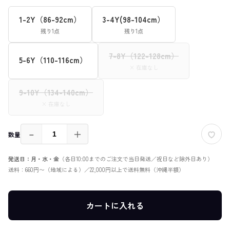
1-2Y（86-92cm）
3-4Y(98-104cm）
残り1点
残り1点
7-8Y（122-128cm）
5-6Y（110-116cm）
× 在庫なし
9-10Y（134-140cm）
× 在庫なし
－
＋
数量
発送日：月・水・金
（各日10:00までのご注文で当日発送／祝日など除外日あり）
送料：660円〜（地域による）／22,000円以上で送料無料（沖縄半額）
カートに入れる