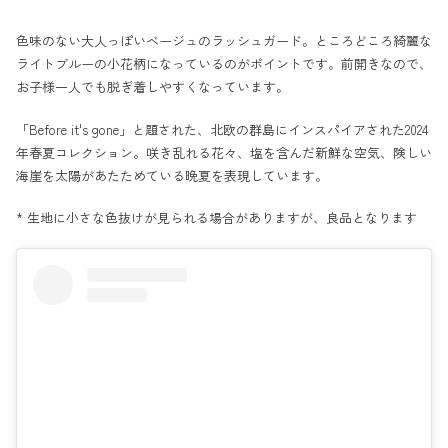
色味のない大人っぽいベージュのラッシュガード。ところどころ綺麗な
ライトブルーの小花柄になっているのがポイントです。前開きなので、
お子様一人でも脱ぎ着しやすくなっています。
「Before it's gone」と題された、北欧の群島にインスパイアされた2024
年春夏コレクション。咲き乱れる花々、塩を含んだ新鮮な空気、険しい
海崖を太陽があたためている晩夏を表現しています。
* 生地に小さな色抜けが見られる場合がありますが、良品となります