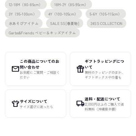
12-18M（80-85cm）
18M-2Y（85-95cm）
3Y（95-100cm）
4Y（100-105cm）
5-6Y（105-115cm）
水あそびアイテム
SALE SS[春夏物]
24SS COLLECTION
Garbo&Friends ベビー＆キッズアイテム
この商品についてのお
ギフトラッピングにつ
mail
featured_seasonal_and_gifts
問い合わせ
いて
お気軽にご質問・ご相談く
無料のラッピングのほか、
ださい
ギフトボックスや巾着も
送料・配送について
サイズについて
apparel
local_shipping
22,000円以上のご購入で送
サイズ選びに迷ったら
料無料（沖縄県半額）