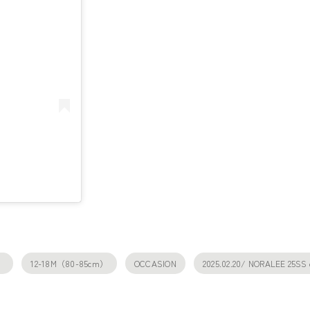
）
12-18M（80-85cm）
OCCASION
2025.02.20/ NORALEE 25SS c