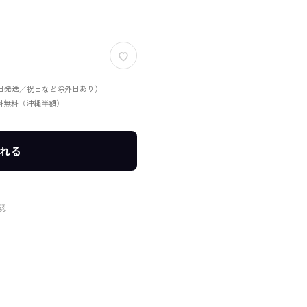
当日発送／祝日など除外日あり）
送料無料（沖縄半額）
れる
認