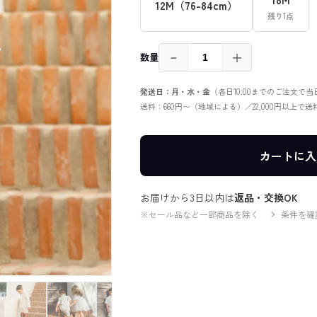
12M（76-84cm）
残り1点
－
＋
数量
発送日：月・水・金
（各日10:00までのご注文で
送料：660円〜（地域による）／22,000円以上で
カートに入
お届けから3日以内は
返品・交換OK
※セール品など一部商品を除く
条件を確