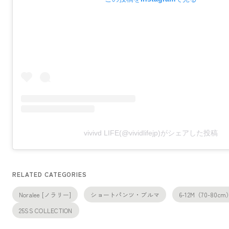
vivivd LIFE(@vividlifejp)がシェアした投稿
RELATED CATEGORIES
Noralee [ノラリー]
ショートパンツ・ブルマ
6-12M（70-80cm
25SS COLLECTION