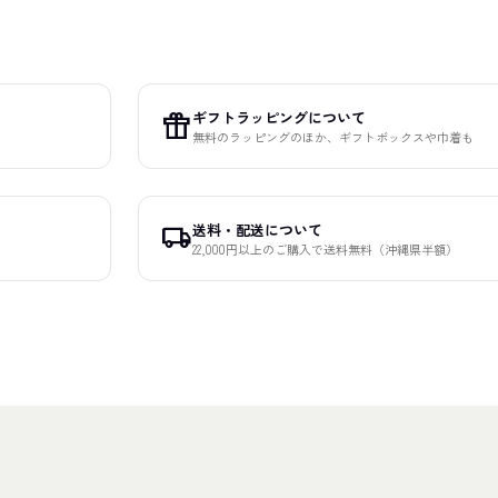
ギフトラッピングについて
featured_seasonal_and_gifts
無料のラッピングのほか、ギフトボックスや巾着も
送料・配送について
local_shipping
22,000円以上のご購入で送料無料（沖縄県半額）