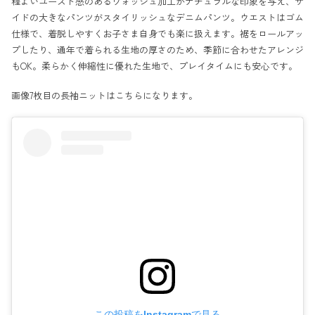
程よいユーズド感のあるウォッシュ加工がナチュラルな印象を与え、サ
イドの大きなパンツがスタイリッシュなデニムパンツ。ウエストはゴム
仕様で、着脱しやすくお子さま自身でも楽に扱えます。裾をロールアッ
プしたり、通年で着られる生地の厚さのため、季節に合わせたアレンジ
もOK。柔らかく伸縮性に優れた生地で、プレイタイムにも安心です。
画像7枚目の長袖ニットは
こちら
になります。
この投稿をInstagramで見る