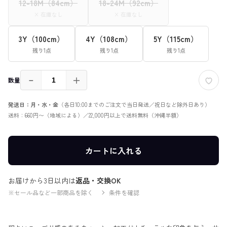
12-18M（84cm）
18-24M（92cm）
× 在庫なし
× 在庫なし
3Y（100cm）
4Y（108cm）
5Y（115cm）
残り1点
残り1点
残り1点
－
＋
数量
発送日：月・水・金
（各日10:00までのご注文で当日発送／祝日など除外日あり）
送料：660円〜（地域による）／22,000円以上で送料無料（沖縄半額）
カートに入れる
お届けから3日以内は
返品・交換OK
※セール品など一部商品を除く
条件を確認