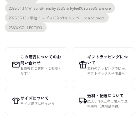
2025.04.17/Wilson&Frenchy 25SS & Rylee&Cru 25SS & more
2025.05.15 /半袖トップス10%offキャンペーン and more
25AW COLLECTION
この商品についてのお
ギフトラッピングにつ
mail
featured_seasonal_and_gifts
問い合わせ
いて
お気軽にご質問・ご相談く
無料のラッピングのほか、
ださい
ギフトボックスや巾着も
送料・配送について
サイズについて
apparel
local_shipping
22,000円以上のご購入で送
サイズ選びに迷ったら
料無料（沖縄県半額）