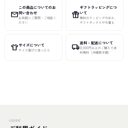
この商品についてのお
ギフトラッピングにつ
mail
featured_seasonal_and_gifts
問い合わせ
いて
お気軽にご質問・ご相談く
無料のラッピングのほか、
ださい
ギフトボックスや巾着も
送料・配送について
サイズについて
apparel
local_shipping
22,000円以上のご購入で送
サイズ選びに迷ったら
料無料（沖縄県半額）
GUIDE