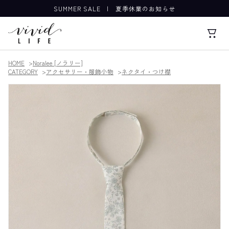
SUMMER SALE
|
夏季休業のお知らせ
HOME
Noralee [ノラリー]
CATEGORY
アクセサリー・服飾小物
ネクタイ・つけ襟