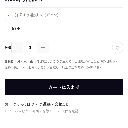
SIZE
（下記より選択してください）
5Y+
－
＋
数量
発送日：月・水・金
（各日10:00までのご注文で当日発送／祝日など除外日あり）
送料：660円〜（地域による）／22,000円以上で送料無料（沖縄半額）
カートに入れる
お届けから3日以内は
返品・交換OK
※セール品など一部商品を除く
条件を確認