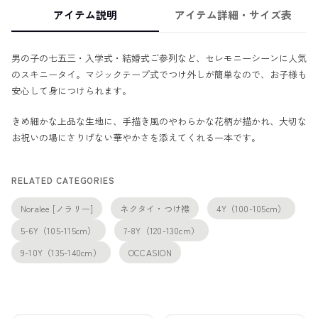
アイテム説明
アイテム詳細・サイズ表
男の子の七五三・入学式・結婚式ご参列など、セレモニーシーンに人気
のスキニータイ。マジックテープ式でつけ外しが簡単なので、お子様も
安心して身につけられます。
きめ細かな上品な生地に、手描き風のやわらかな花柄が描かれ、大切な
お祝いの場にさりげない華やかさを添えてくれる一本です。
RELATED CATEGORIES
Noralee [ノラリー]
ネクタイ・つけ襟
4Y（100-105cm）
5-6Y（105-115cm）
7-8Y（120-130cm）
9-10Y（135-140cm）
OCCASION