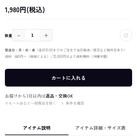
1,980円(税込)
－
＋
数量
発送日：月・水・金
（各日10:00までのご注文で当日発送／祝日など除外日あり）
送料：660円〜（地域による）／22,000円以上で送料無料（沖縄半額）
カートに入れる
お届けから3日以内は
返品・交換OK
※セール品など一部商品を除く
条件を確認
アイテム説明
アイテム詳細・サイズ表