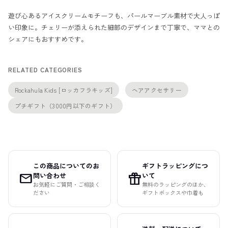
遊び心あるアイスクリームモチーフも、パールマーブル素材で大人っぽ
い印象に。チェリーが添えられた細部のデザインまで丁寧で、ママとの
シェアにもおすすめです。
RELATED CATEGORIES
Rockahula Kids [ロッカフラキッズ]
ヘアアクセサリー
プチギフト（3000円以下のギフト）
この商品についてのお
ギフトラッピングにつ
mail
featured_seasonal_and_gifts
問い合わせ
いて
お気軽にご質問・ご相談く
無料のラッピングのほか、
ださい
ギフトボックスや巾着も