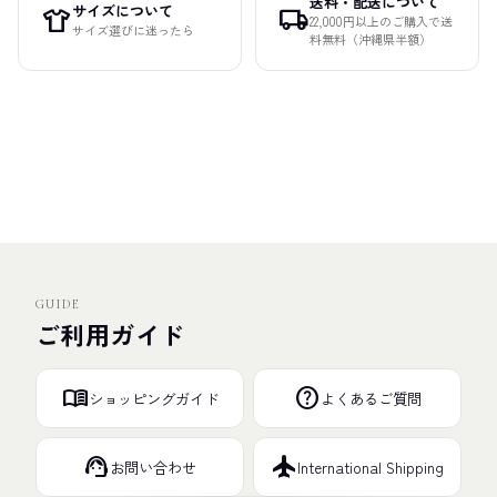
送料・配送について
サイズについて
apparel
local_shipping
22,000円以上のご購入で送
サイズ選びに迷ったら
料無料（沖縄県半額）
GUIDE
ご利用ガイド
menu_book
help
ショッピングガイド
よくあるご質問
support_agent
flight
お問い合わせ
International Shipping