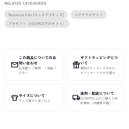
RELATED CATEGORIES
Rockahula Kids [ロッカフラキッズ]
ヘアアクセサリー
プチギフト（3000円以下のギフト）
この商品についてのお
ギフトラッピングにつ
mail
featured_seasonal_and_gifts
問い合わせ
いて
お気軽にご質問・ご相談く
無料のラッピングのほか、
ださい
ギフトボックスや巾着も
送料・配送について
サイズについて
apparel
local_shipping
22,000円以上のご購入で送
サイズ選びに迷ったら
料無料（沖縄県半額）