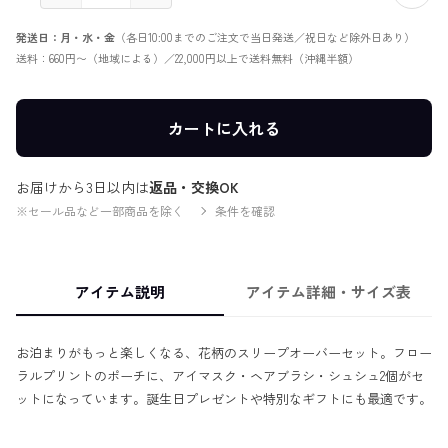
発送日：月・水・金
（各日10:00までのご注文で当日発送／祝日など除外日あり）
送料：660円〜（地域による）／22,000円以上で送料無料（沖縄半額）
カートに入れる
お届けから3日以内は
返品・交換OK
※セール品など一部商品を除く
条件を確認
アイテム説明
アイテム詳細・サイズ表
お泊まりがもっと楽しくなる、花柄のスリープオーバーセット。フロー
ラルプリントのポーチに、アイマスク・ヘアブラシ・シュシュ2個がセ
ットになっています。誕生日プレゼントや特別なギフトにも最適です。