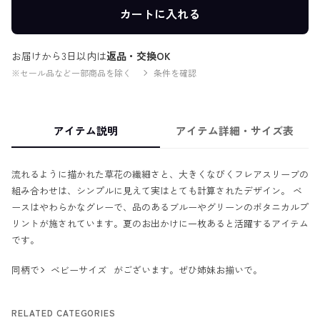
カートに入れる
お届けから3日以内は
返品・交換OK
※セール品など一部商品を除く
条件を確認
アイテム説明
アイテム詳細・サイズ表
流れるように描かれた草花の繊細さと、大きくなびくフレアスリーブの
組み合わせは、シンプルに見えて実はとても計算されたデザイン。 ベ
ースはやわらかなグレーで、品のあるブルーやグリーンのボタニカルプ
リントが施されています。夏のお出かけに一枚あると活躍するアイテム
です。
同柄で
ベビーサイズ
がございます。ぜひ姉妹お揃いで。
RELATED CATEGORIES