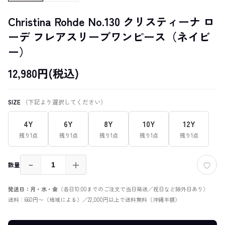
Christina Rohde No.130 クリスティーナ ロ
ーデ フレアスリーブワンピース（ネイビ
ー）
12,980円(税込)
SIZE
（下記より選択してください）
4Y
6Y
8Y
10Y
12Y
残り1点
残り1点
残り1点
残り1点
残り1点
－
＋
数量
発送日：月・水・金
（各日10:00までのご注文で当日発送／祝日など除外日あり）
送料：660円〜（地域による）／22,000円以上で送料無料（沖縄半額）