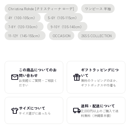
Christina Rohde [クリスティーナ ローデ]
ワンピース 半袖
4Y（100-105cm）
5-6Y（105-115cm）
7-8Y（120-130cm）
9-10Y（135-140cm）
11-12Y（145-155cm）
OCCASION
26SS COLLECTION
この商品についてのお
ギフトラッピングにつ
mail
featured_seasonal_and_gifts
問い合わせ
いて
お気軽にご質問・ご相談く
無料のラッピングのほか、
ださい
ギフトボックスや巾着も
送料・配送について
サイズについて
apparel
local_shipping
22,000円以上のご購入で送
サイズ選びに迷ったら
料無料（沖縄県半額）