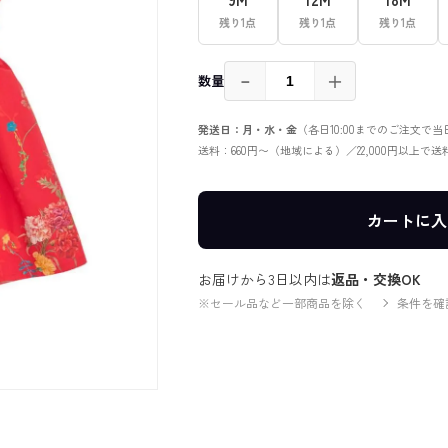
残り1点
残り1点
残り1点
－
＋
数量
発送日：月・水・金
（各日10:00までのご注文で
送料：660円〜（地域による）／22,000円以上で
カートに入
お届けから3日以内は
返品・交換OK
※セール品など一部商品を除く
条件を確