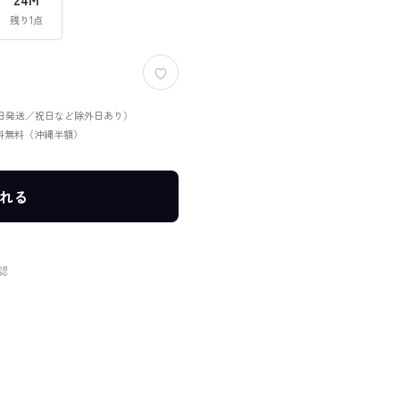
残り1点
当日発送／祝日など除外日あり）
送料無料（沖縄半額）
れる
認