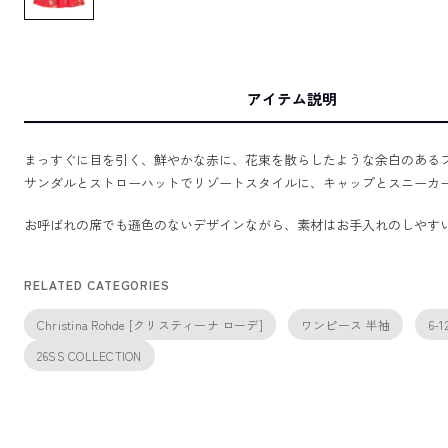
アイテム説明
まっすぐに目を引く、鮮やかな赤に、花束を散らしたような余白のある
サンダルとストローハットでリゾートスタイルに、キャップとスニーカ
お呼ばれの席でも遜色のないデザインながら、素材はお手入れのしやすい
RELATED CATEGORIES
Christina Rohde [クリスティーナ ローデ]
ワンピース 半袖
6-
26SS COLLECTION