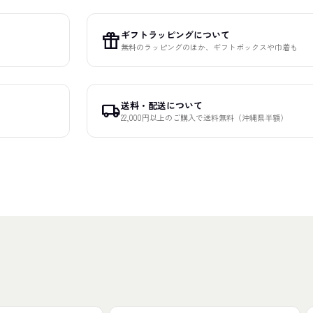
ギフトラッピングについて
featured_seasonal_and_gifts
無料のラッピングのほか、ギフトボックスや巾着も
送料・配送について
local_shipping
22,000円以上のご購入で送料無料（沖縄県半額）